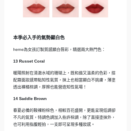
本季必入手的氣勢顯白色
heme為女孩訂製質感顯白唇彩，精選兩大熱門色：
13 Russet Coral
暖陽照射在清澈水域的珊瑚上，既和諧又溫柔的色彩，搭
配霧面妝感帶點知性氣質，抹上也相當顯白不挑膚，薄塗
透出裸橘棕調，厚擦也能營造知性氣場！
14 Saddle Brown
春夏必備的鞍裸粉棕色，相較百花盛開，更能呈現低調卻
不凡的氣質，特調色調加入些許棕調，除了直接塗抹外，
也可利用指腹輕拍，一支即可呈現多種妝感。