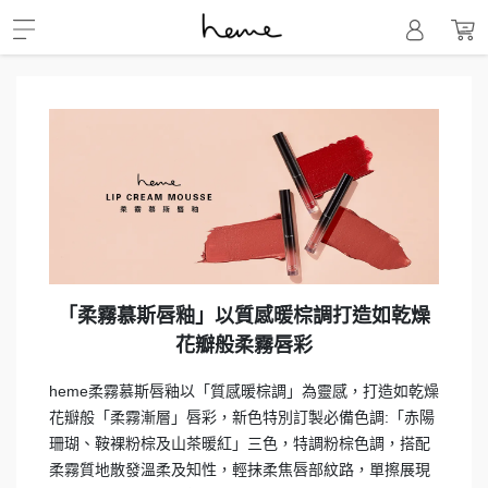
「柔霧慕斯唇釉」以質感暖棕調打造如乾燥
花瓣般柔霧唇彩
heme柔霧慕斯唇釉以「質感暖棕調」為靈感，打造如乾燥
花瓣般「柔霧漸層」唇彩，新色特別訂製必備色調:「赤陽
珊瑚、鞍裸粉棕及山茶暖紅」三色，特調粉棕色調，搭配
柔霧質地散發溫柔及知性，輕抹柔焦唇部紋路，單擦展現