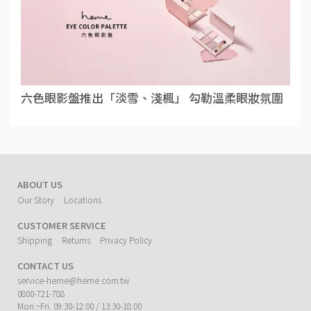
六色眼影盤推出「淡雪、淺楓」 勾勒溫柔眼妝氛圍
ABOUT US
Our Story
Locations
CUSTOMER SERVICE
Shipping
Returns
Privacy Policy
CONTACT US
service-heme@heme.com.tw
0800-721-788
Mon.~Fri. 09:30-12:00 / 13:30-18:00