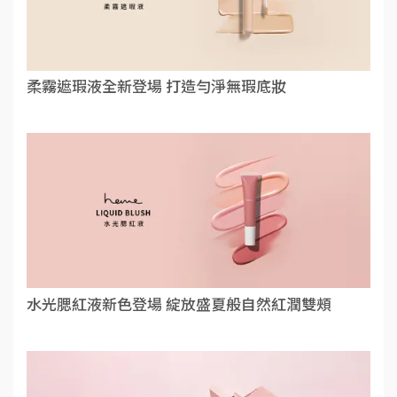
柔霧遮瑕液全新登場 打造勻淨無瑕底妝
水光腮紅液新色登場 綻放盛夏般自然紅潤雙頰