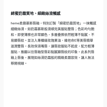
綿蜜奶霜質地、細緻絲滑觸感
heme柔霧慕斯唇釉，特別訂製「綿密奶霜質地」一抹觸感
細緻絲滑，如奶霜慕斯般滑順完美服貼雙唇；色彩均勻飽
和，即使薄擦也非常顯色，多層疊擦依然輕薄不黏膩、不
易顯唇紋。並注入專櫃級玫瑰果油、維他命E等美唇精華
滋潤雙唇，長效保濕嘴唇，讓唇妝服貼不起皮，配方輕薄
服貼，推翻以往唇釉型唇彩黏膩顯唇紋的印象。此系列唇
釉上唇後，展現如絲滑奶霜般的精緻柔霧妝效，讓人無法
移開視線。