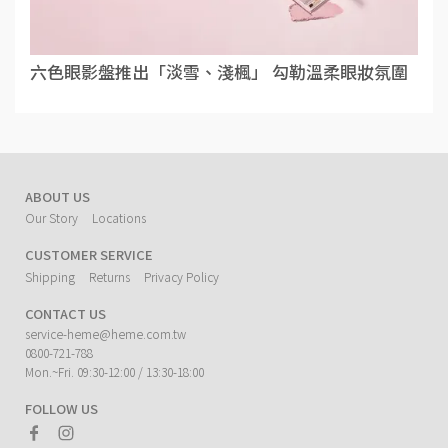
六色眼影盤推出「淡雪、淺楓」 勾勒溫柔眼妝氛圍
ABOUT US
Our Story
Locations
CUSTOMER SERVICE
Shipping
Returns
Privacy Policy
CONTACT US
service-heme@heme.com.tw
0800-721-788
Mon.~Fri. 09:30-12:00 / 13:30-18:00
FOLLOW US