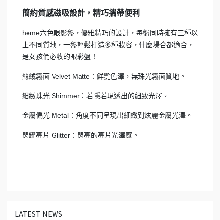
簡約質感磁吸設計，精巧攜帶便利
heme六色眼影盤，優雅精巧的設計，每盤同時擁有三種以
上不同質地，一盤輕鬆打造多種妝容，什麼場合都適合，
是女孩們必收的眼彩盤！
絲絨霧面 Velvet Matte：鮮艷色澤，無珠光霧面質地。
細緻珠光 Shimmer：若隱若現透出的細致光澤。
金屬偏光 Metal：角度不同呈現出細緻到炫麗金屬光澤。
閃耀亮片 Glitter：閃亮的亮片光澤感。
LATEST NEWS