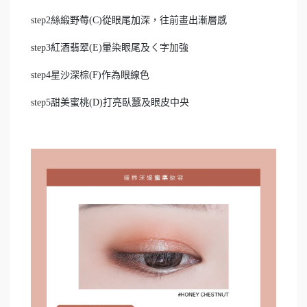
step2絲緞野莓(C)從眼尾加深，往前畫出漸層感
step3紅酒翡翠(E)暈染眼尾及ㄑ字加強
step4星沙深棕(F)作為眼線色
step5甜美蜜桃(D)打亮臥蠶及眼皮中央