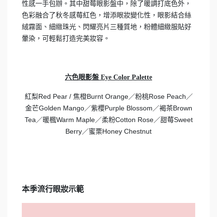
性感一手包辦。其中甜莓眼影盤中，除了暖調打底色外，
色彩融合了秋冬感莓紅色，增添眼妝變化性，眼影結合絲
絨霧面、細緻珠光、閃耀亮片三種質地，粉體細緻服貼好
暈染，可輕鬆打造完美妝容。
六色眼影盤 Eye Color Palette
紅梨Red Pear / 焦橙Burnt Orange／粉桃Rose Peach／
金芒Golden Mango／紫櫻Purple Blossom／褐茶Brown
Tea／暖楓Warm Maple／柔粉Cotton Rose／甜莓Sweet
Berry／蜜栗Honey Chestnut
本季流行眼妝示範