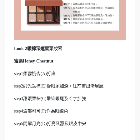
Look 2暖棉深邃蜜栗妝容
蜜栗Honey Chestnut
step1柔霧奶杏(A)打底
step2緞光鈦棕(E)從眼尾加深，往前畫出漸層感
step3甜暖栗棕(C)暈染眼尾及ㄑ字加強
step4濃郁可可(F)作為眼線色
step5閃耀月光(D)打亮臥蠶及眼皮中央