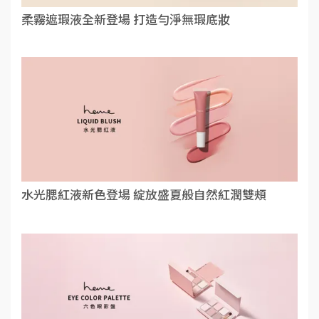
柔霧遮瑕液全新登場 打造勻淨無瑕底妝
水光腮紅液新色登場 綻放盛夏般自然紅潤雙頰