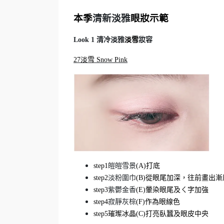
本季
清新淡雅
眼妝示範
Look 1
清冷淡雅
淡雪
妝容
27
淡雪 Snow Pink
step1
皚皚雪景
(A)
打底
step2
淡粉圍巾
(B)
從眼尾加深，往前畫出漸
step3
紫鬱金香
(E)
暈染眼尾及ㄑ字加強
step4
寂靜灰棕
(F)
作為眼線色
step5
璀璨冰晶(C)打亮臥蠶及眼皮中央