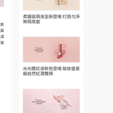
柔霧遮瑕液全新登場 打造勻淨
無瑕底妝
眼影
輕盈
具深
體皆
水光腮紅液新色登場 綻放盛夏
般自然紅潤雙頰