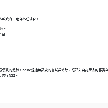
多款妝容，適合各種場合！
質地。
光澤。
。
最優質的體驗，heme經過無數次的嘗試與修改，憑藉對自身產品的喜愛
入流行趨勢。