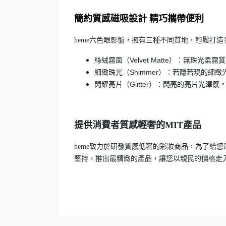
簡約質感磁吸設計 精巧攜帶便利
六色眼影盤，擁有三種不同質地，輕鬆打造
heme
絲絨霧面（Velvet Matte）：無珠光柔霧
細緻珠光（Shimmer）：若隱若現的細緻
閃耀亮片（Glitter）：閃亮的亮片光澤感
提供消費者質感輕奢的MIT產品
致力於研發質感低奢的彩妝商品，為了給您
heme
堅持，推出最精緻的產品，讓您以親民的價格走