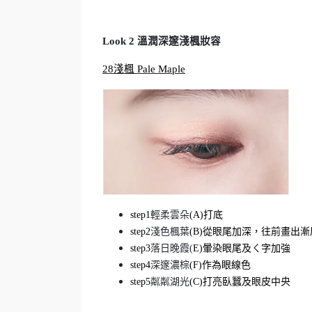
Look 2
溫潤深邃淺楓妝容
28
淺楓 Pale Maple
step1
輕柔雲朵
(A)
打底
step2
淺色楓葉
(B)
從眼尾加深，往前畫出漸
step3
落日晚霞(
E)
暈染眼尾及ㄑ字加強
step4
深邃濃棕
(F)
作為眼線色
step5
粼粼湖光
(C)
打亮臥蠶及眼皮中央