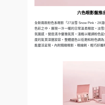
六色眼影盤推
全新兩款粉色系眼影「27淡雪 Snow Pink、2
色彩之中，展現一冷一暖的日常溫柔眼妝。淡雪
氛圍感，營造清冷優雅氣質。淺楓以暖調粉色延
度的氣質深邃妝容。整體選色以低飽和粉色調為
能靈活呈現。內附精緻眼影、眼線刷，輕巧好攜