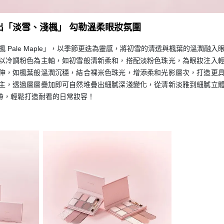
出「淡雪、淺楓」 勾勒溫柔眼妝氛圍
8淺楓 Pale Maple」，以季節更迭為靈感，將初雪的清透與楓葉的溫潤融入
以冷調粉色為主軸，如初雪般清新柔和，搭配淡粉色珠光，為眼妝注入
伸，如楓葉般溫潤沉穩，結合裸米色珠光，增添柔和光影層次，打造更
主，透過層層疊加即可自然堆疊出細膩深淺變化，從清新淡雅到細膩立
帶，輕鬆打造耐看的日常妝容！