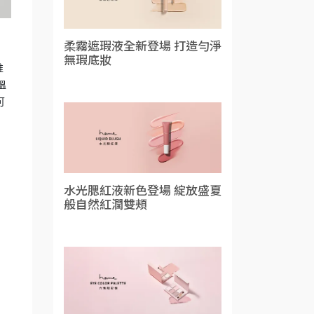
柔霧遮瑕液全新登場 打造勻淨
無瑕底妝
推
溫
可
水光腮紅液新色登場 綻放盛夏
般自然紅潤雙頰